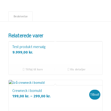
Beskrivelse
Relaterede varer
Test produkt mersalg
9.999,00
kr.
Tilføj til kurv
Vis detaljer
Crewneck i bomuld
Tilbud!
Prisinterval:
199,00
kr.
–
299,00
kr.
199,00 kr.
til